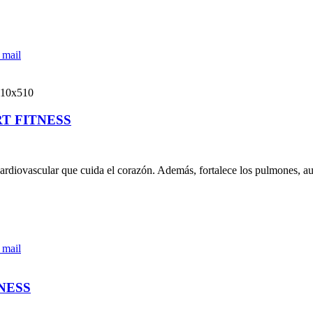
 mail
T FITNESS
rdiovascular que cuida el corazón. Además, fortalece los pulmones, aume
 mail
NESS