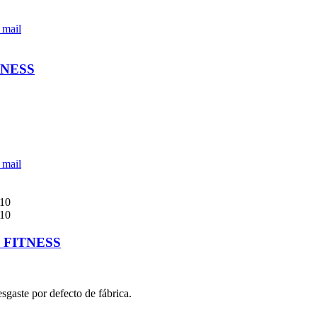
 mail
TNESS
 mail
 FITNESS
sgaste por defecto de fábrica.