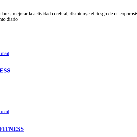
res, mejorar la actividad cerebral, disminuye el riesgo de osteoporosis y
nto diario
 mail
ESS
 mail
FITNESS