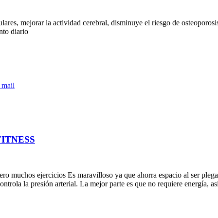
res, mejorar la actividad cerebral, disminuye el riesgo de osteoporosis y
nto diario
 mail
ITNESS
o muchos ejercicios Es maravilloso ya que ahorra espacio al ser plega
trola la presión arterial. La mejor parte es que no requiere energía, a