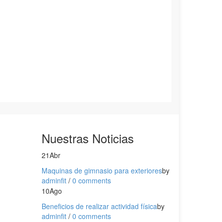
Nuestras Noticias
21
Abr
Maquinas de gimnasio para exteriores
by
adminfit
/
0 comments
10
Ago
Beneficios de realizar actividad física
by
adminfit
/
0 comments