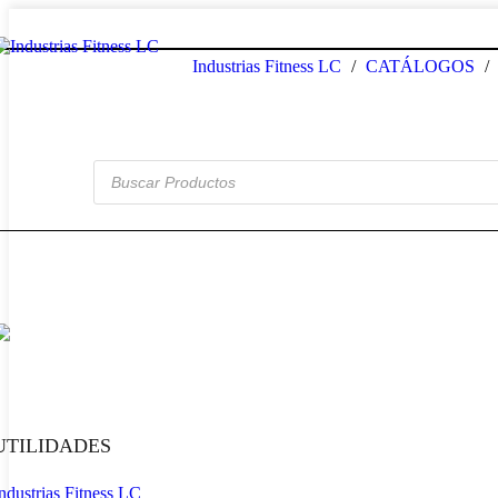
Industrias Fitness LC
CATÁLOGOS
Búsqueda de productos
UTILIDADES
ndustrias Fitness LC