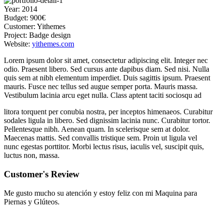
Year:
2014
Budget:
900€
Customer:
Yithemes
Project:
Badge design
Website:
yithemes.com
Lorem ipsum dolor sit amet, consectetur adipiscing elit. Integer nec
odio. Praesent libero. Sed cursus ante dapibus diam. Sed nisi. Nulla
quis sem at nibh elementum imperdiet. Duis sagittis ipsum. Praesent
mauris. Fusce nec tellus sed augue semper porta. Mauris massa.
Vestibulum lacinia arcu eget nulla. Class aptent taciti sociosqu ad
litora torquent per conubia nostra, per inceptos himenaeos. Curabitur
sodales ligula in libero. Sed dignissim lacinia nunc. Curabitur tortor.
Pellentesque nibh. Aenean quam. In scelerisque sem at dolor.
Maecenas mattis. Sed convallis tristique sem. Proin ut ligula vel
nunc egestas porttitor. Morbi lectus risus, iaculis vel, suscipit quis,
luctus non, massa.
Customer's Review
Me gusto mucho su atención y estoy feliz con mi Maquina para
Piernas y Glúteos.