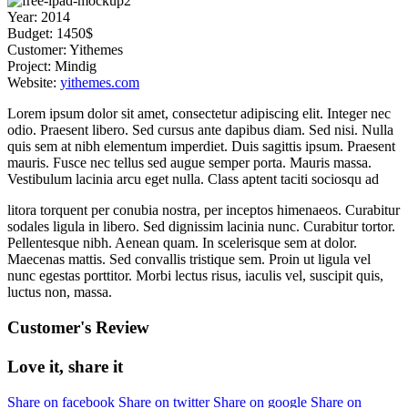
Year:
2014
Budget:
1450$
Customer:
Yithemes
Project:
Mindig
Website:
yithemes.com
Lorem ipsum dolor sit amet, consectetur adipiscing elit. Integer nec
odio. Praesent libero. Sed cursus ante dapibus diam. Sed nisi. Nulla
quis sem at nibh elementum imperdiet. Duis sagittis ipsum. Praesent
mauris. Fusce nec tellus sed augue semper porta. Mauris massa.
Vestibulum lacinia arcu eget nulla. Class aptent taciti sociosqu ad
litora torquent per conubia nostra, per inceptos himenaeos. Curabitur
sodales ligula in libero. Sed dignissim lacinia nunc. Curabitur tortor.
Pellentesque nibh. Aenean quam. In scelerisque sem at dolor.
Maecenas mattis. Sed convallis tristique sem. Proin ut ligula vel
nunc egestas porttitor. Morbi lectus risus, iaculis vel, suscipit quis,
luctus non, massa.
Customer's Review
Love it, share it
Share on facebook
Share on twitter
Share on google
Share on