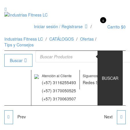
0
Iniciar sesión / Registrarse
Carrito
$
0
Industrias Fitness LC
CATÁLOGOS
Ofertas
Tips y Consejos
Búsqueda de productos
Buscar
Atención al Cliente
Siguenos en
BUSCAR
(+57) 3116255493
Redes Sociales
(+57) 3170050525
(+57) 3170063507
Prev
Next
BALON DE PESO
BALON DE PESO