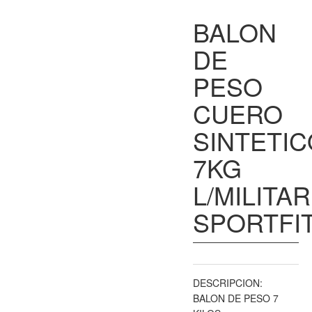
CUERO SINTETICO 5KG
CUERO SINTETICO
BALON
L/MILITAR
10KG L/MILITAR
DE
SPORTFITNESS
PESO
CUERO
SINTETI
7KG
L/MILITAR
SPORTFI
DESCRIPCION:
BALON DE PESO 7