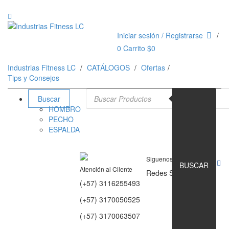
Iniciar sesión / Registrarse
0
Carrito
$
0
Industrias Fitness LC
CATÁLOGOS
Ofertas
Tips y Consejos
Búsqueda de productos
Buscar
HOMBRO
PECHO
ESPALDA
Siguenos en
BUSCAR
Atención al Cliente
Redes Sociales
(+57) 3116255493
(+57) 3170050525
(+57) 3170063507