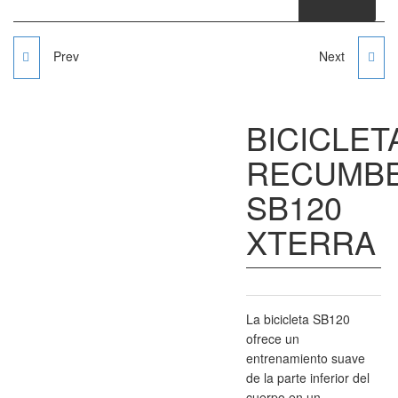
Prev
Next
BICICLETA PLEGABLE
BICICLETA ESTÁTICA
CON ESPALDAR XBIKE
HORIZONTAL SR147
BICICLET
FB360 XTERRA
RECUMB
SB120
XTERRA
La bicicleta SB120
ofrece un
entrenamiento suave
de la parte inferior del
cuerpo en un