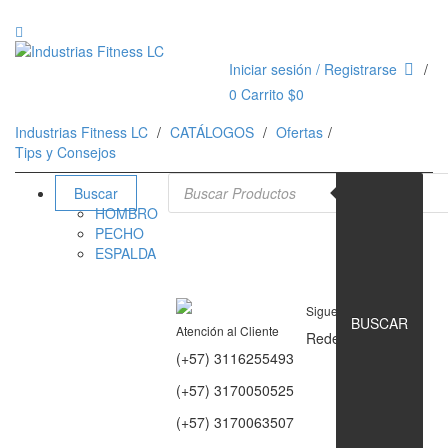
Iniciar sesión / Registrarse
0
Carrito
$
0
Industrias Fitness LC
CATÁLOGOS
Ofertas
Tips y Consejos
Búsqueda de productos
Buscar
HOMBRO
PECHO
ESPALDA
Siguenos en
BUSCAR
Atención al Cliente
Redes Sociales
(+57) 3116255493
(+57) 3170050525
(+57) 3170063507