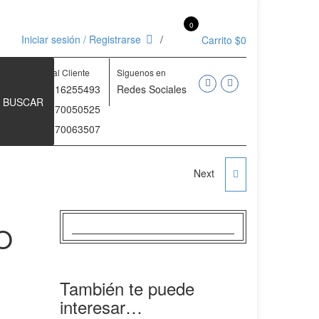
0
Iniciar sesión / Registrarse
Carrito
$
0
Atención al Cliente
Siguenos en
(+57) 3116255493
Redes Sociales
BUSCAR
(+57) 3170050525
(+57) 3170063507
Next
DISCOS OLIMPICOS
5KG 2" CON AGARRE
O
SPORTFINESS
También te puede
interesar…