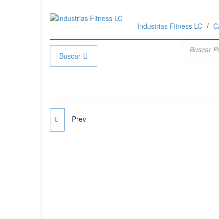
Industrias Fitness LC
C
Búsqueda 
Buscar
Prev
DISCOS ESTANDAR
10KG 1" CON AGARRE
SPORTFINESS