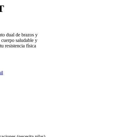
T
nto dual de brazos y
e cuerpo saludable y
u resistencia física
il
saciones (necesita pilas)