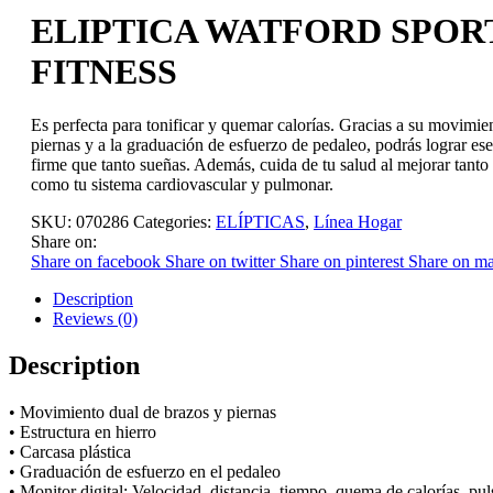
ELIPTICA WATFORD SPOR
FITNESS
Es perfecta para tonificar y quemar calorías. Gracias a su movimie
piernas y a la graduación de esfuerzo de pedaleo, podrás lograr es
firme que tanto sueñas. Además, cuida de tu salud al mejorar tanto t
como tu sistema cardiovascular y pulmonar.
SKU:
070286
Categories:
ELÍPTICAS
,
Línea Hogar
Share on:
Share on facebook
Share on twitter
Share on pinterest
Share on ma
Description
Reviews (0)
Description
• Movimiento dual de brazos y piernas
• Estructura en hierro
• Carcasa plástica
• Graduación de esfuerzo en el pedaleo
• Monitor digital: Velocidad, distancia, tiempo, quema de calorías, pul