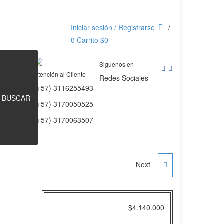
Iniciar sesión / Registrarse
0
Carrito
$
0
Siguenos en
Atención al Cliente
Redes Sociales
(+57) 3116255493
BUSCAR
(+57) 3170050525
(+57) 3170063507
Next
BANDA DE
ENTRENAMIENTO DE
R
$
4.140.000
POTENCIA