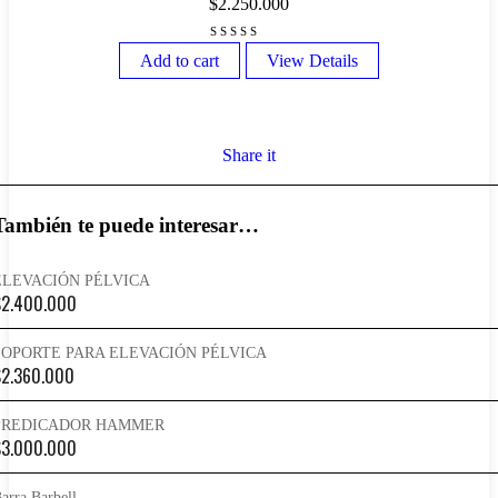
$
2.250.000
Add to cart
View Details
Share it
También te puede interesar…
ELEVACIÓN PÉLVICA
$
2.400.000
SOPORTE PARA ELEVACIÓN PÉLVICA
$
2.360.000
PREDICADOR HAMMER
$
3.000.000
arra Barbell