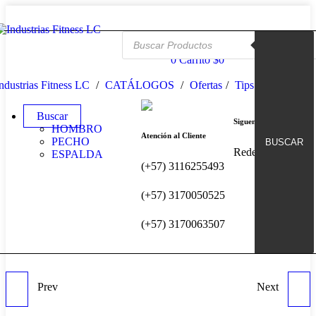
Búsqueda de productos
Iniciar sesión / Registrarse
0
Carrito
$
0
ndustrias Fitness LC
CATÁLOGOS
Ofertas
Tips y Consejos
Buscar
Siguenos en
HOMBRO
Atención al Cliente
PECHO
BUSCAR
Redes Sociales
ESPALDA
(+57) 3116255493
(+57) 3170050525
(+57) 3170063507
Prev
Next
SMITH PROFESIONAL
JAULA DE POTENCIA