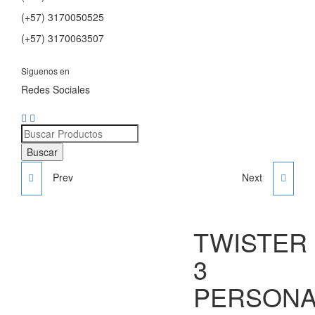
(+57) 3170050525
(+57) 3170063507
Siguenos en
Redes Sociales
Búsqueda
de
Buscar
productos
Prev
Next
REMO - PONY MOVIFIT
RUEDA DE BRAZO
MOVIFIT
TWISTER
3
PERSON