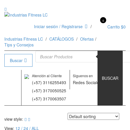
0
Iniciar sesión / Registrarse
Carrito
$
0
Industrias Fitness LC
CATÁLOGOS
Ofertas
Tips y Consejos
Búsqueda de productos
Buscar
Atención al Cliente
Siguenos en
BUSCAR
(+57) 3116255493
Redes Sociales
(+57) 3170050525
(+57) 3170063507
view style:
View:
12
24
ALL