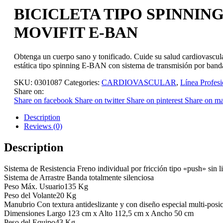
BICICLETA TIPO SPINNIN
MOVIFIT E-BAN
Obtenga un cuerpo sano y tonificado. Cuide su salud cardiovascular
estática tipo spinning E-BAN con sistema de transmisión por banda
SKU:
0301087
Categories:
CARDIOVASCULAR
,
Línea Profesi
Share on:
Share on facebook
Share on twitter
Share on pinterest
Share on ma
Description
Reviews (0)
Description
Sistema de Resistencia Freno individual por fricción tipo «push» sin li
Sistema de Arrastre Banda totalmente silenciosa
Peso Máx. Usuario135 Kg
Peso del Volante20 Kg
Manubrio Con textura antideslizante y con diseño especial multi-posició
Dimensiones Largo 123 cm x Alto 112,5 cm x Ancho 50 cm
Peso del Equipo43 Kg