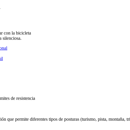
G
 con la bicicleta
 silenciosa.
onal
il
mites de resistencia
n que permite diferentes tipos de posturas (turismo, pista, montaña, tria