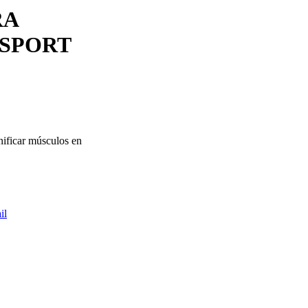
RA
 SPORT
onificar músculos en
il