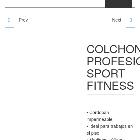
Prev
Next
COLCHONETA
COLCHONETA
PROFESIONAL DE
PROFSIONAL SPORT
COLCHO
YOGA SPORT FITNESS
FITNESS (NACIONAL)
PROFESI
SPORT
FITNESS
• Cordobán
impermeable
• Ideal para trabajos en
el piso
• Medidas: 100cm x