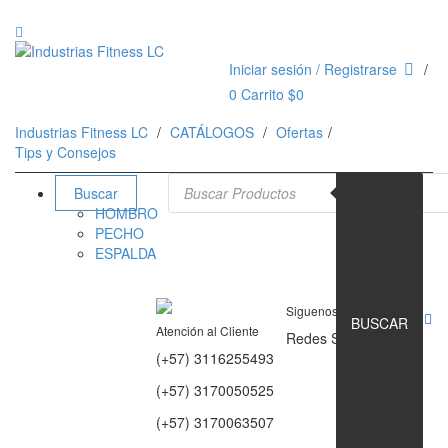
Iniciar sesión / Registrarse
0
Carrito
$
0
Industrias Fitness LC
CATÁLOGOS
Ofertas
Tips y Consejos
Búsqueda de productos
Buscar
HOMBRO
PECHO
ESPALDA
Siguenos en
BUSCAR
Atención al Cliente
Redes Sociales
(+57) 3116255493
(+57) 3170050525
(+57) 3170063507