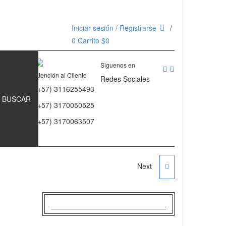
Iniciar sesión / Registrarse
0
Carrito
$
0
Siguenos en
Atención al Cliente
Redes Sociales
(+57) 3116255493
BUSCAR
(+57) 3170050525
(+57) 3170063507
Next
COLCHONETA YOGA
ENROLLABLE CON
AISLANTE TERMICO