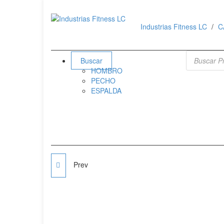
Industrias Fitness LC
C
Búsqueda 
Buscar
HOMBRO
PECHO
ESPALDA
Prev
DISCOS ESTANDAR
20KG 1" CON AGARRE
SPORTFITNESS