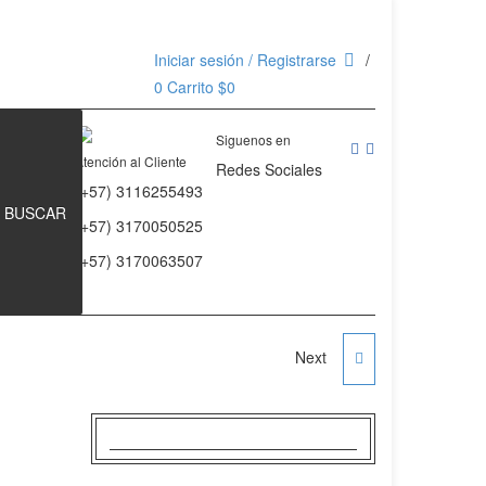
Iniciar sesión / Registrarse
0
Carrito
$
0
Siguenos en
Atención al Cliente
Redes Sociales
(+57) 3116255493
BUSCAR
(+57) 3170050525
(+57) 3170063507
Next
DISCOS ESTANDAR
10KG 1" CON AGARRE
SPORTFINESS