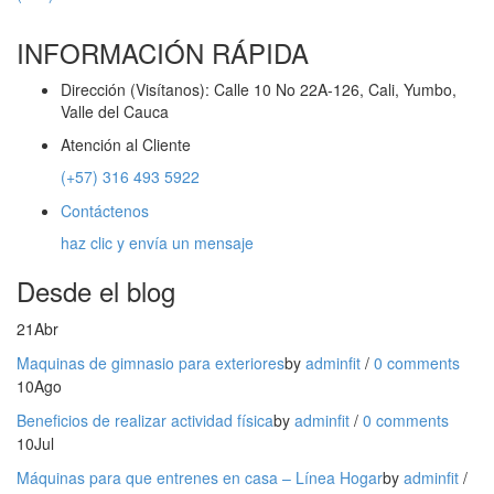
INFORMACIÓN RÁPIDA
Dirección (Visítanos): Calle 10 No 22A-126, Cali, Yumbo,
Valle del Cauca
Atención al Cliente
(+57) 316 493 5922
Contáctenos
haz clic y envía un mensaje
Desde el blog
21
Abr
Maquinas de gimnasio para exteriores
by
adminfit
/
0 comments
10
Ago
Beneficios de realizar actividad física
by
adminfit
/
0 comments
10
Jul
Máquinas para que entrenes en casa – Línea Hogar
by
adminfit
/