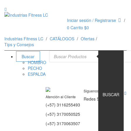
Iniciar sesión / Registrarse
0
Carrito
$
0
Industrias Fitness LC
CATÁLOGOS
Ofertas
Tips y Consejos
Búsqueda de productos
Buscar
HOMBRO
PECHO
ESPALDA
Siguenos en
BUSCAR
Atención al Cliente
Redes Sociales
(+57) 3116255493
(+57) 3170050525
(+57) 3170063507