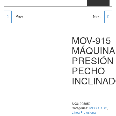
Prev
Next
BANCO MÚLTIPLE
BANDA CAMINADORA
FUNCIONAL PARA
VERSALLES SPORT
MOV-915
ABDOMEN, PIERNAS
FITNESS
MÁQUINA
SENTADILLA SISSY
PRESIÓN
MOVIFIT
PECHO
INCLINA
SKU:
905050
Categories:
IMPORTADO
,
Línea Profesional