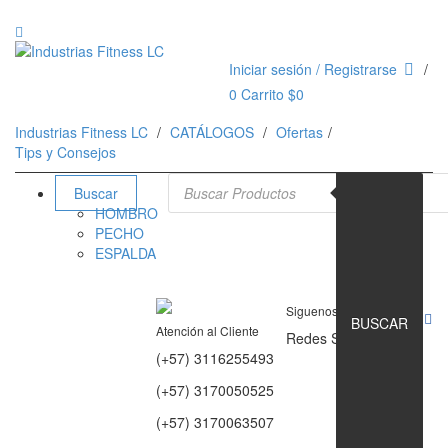
Iniciar sesión / Registrarse
0
Carrito
$
0
Industrias Fitness LC
CATÁLOGOS
Ofertas
Tips y Consejos
Búsqueda de productos
Buscar
HOMBRO
PECHO
ESPALDA
Siguenos en
BUSCAR
Atención al Cliente
Redes Sociales
(+57) 3116255493
(+57) 3170050525
(+57) 3170063507