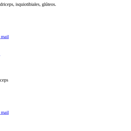
driceps, isquiotibiales, glúteos.
 mail
O
iceps
 mail